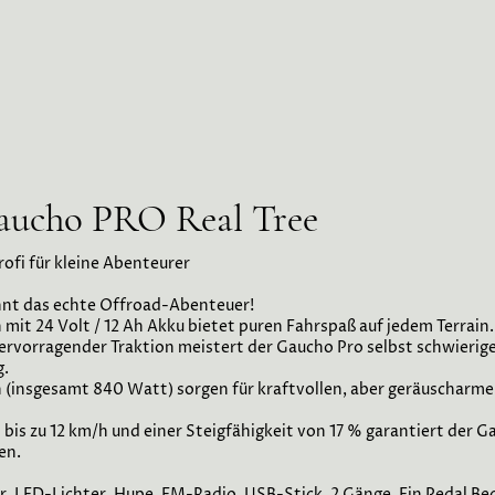
aucho PRO Real Tree
ofi für kleine Abenteurer
nt das echte Offroad-Abenteuer!
mit 24 Volt / 12 Ah Akku bietet puren Fahrspaß auf jedem Terrain.
rvorragender Traktion meistert der Gaucho Pro selbst schwierige
g.
(insgesamt 840 Watt) sorgen für kraftvollen, aber geräuscharme
bis zu 12 km/h und einer Steigfähigkeit von 17 % garantiert der 
en.
r, LED-Lichter, Hupe, FM-Radio, USB-Stick, 2 Gänge, Ein Pedal B