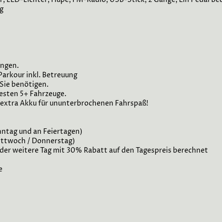
g
ungen.
Parkour inkl. Betreuung
 Sie benötigen.
esten 5+ Fahrzeuge.
n extra Akku für ununterbrochenen Fahrspaß!
nntag und an Feiertagen)
Mittwoch / Donnerstag)
jeder weitere Tag mit 30% Rabatt auf den Tagespreis berechnet
e