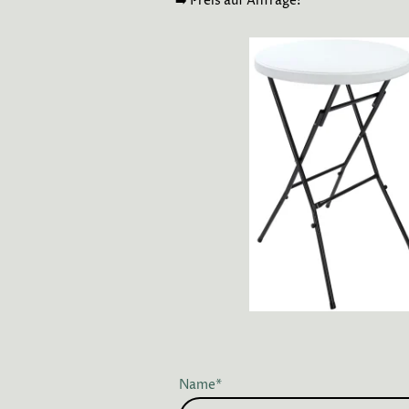
➡️ Preis auf Anfrage!
Name
*