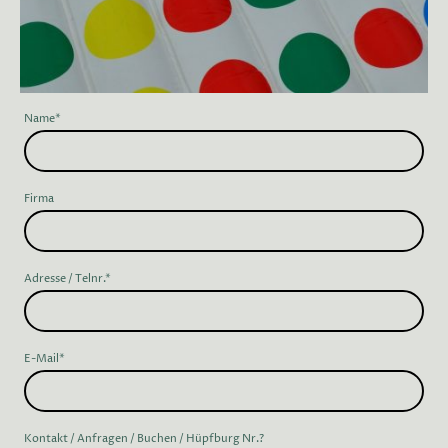
Name
*
Firma
Adresse / Telnr.
*
E-Mail
*
Kontakt / Anfragen / Buchen / Hüpfburg Nr.?